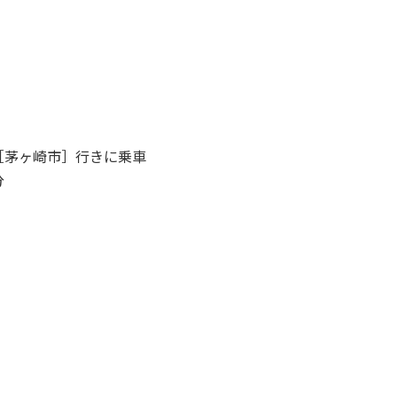
［茅ヶ崎市］行きに乗車
分