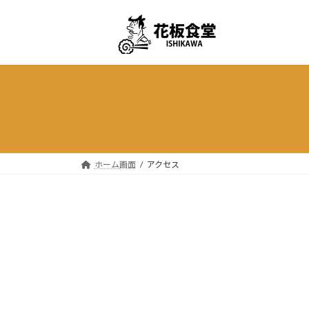
コ
ナ
ン
ビ
テ
ゲ
ン
ー
ツ
シ
へ
ョ
ス
ン
キ
に
ッ
移
プ
動
ホーム画面
アクセス